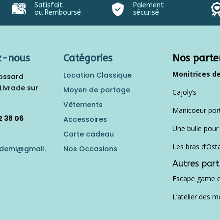
Satisfait
Paiement
ou Remboursé
sécurisé
z-nous
Catégories
Nos parte
Monitrices d
Location Classique
rossard
Livrade sur
Moyen de portage
Cajoly’s
Vêtements
Manicoeur por
2 38 06
Accessoires
Une bulle pou
Carte cadeau
Les bras d’Ost
Nos Occasions
sdemi@gmail.
Autres part
Escape game e
L’atelier des m