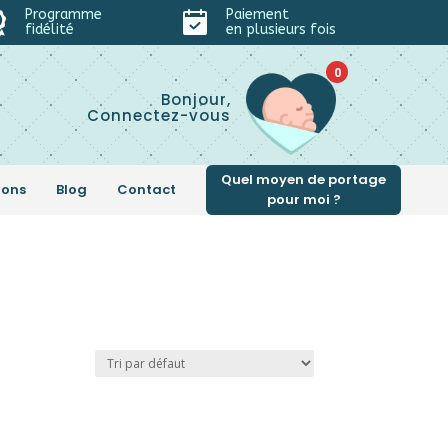
Programme
Paiement
fidélité
en plusieurs fois
0
Bonjour,
Connectez-vous
Quel moyen de portage
ions
Blog
Contact
pour moi ?