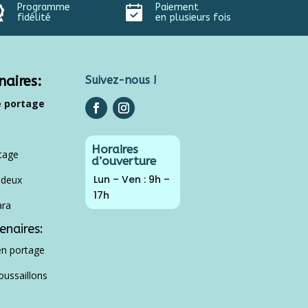
Programme
Paiement
fidélité
en plusieurs fois
naires:
Suivez-nous !
e portage
Horaires
tage
d’ouverture
Lun – Ven : 9h –
r deux
17h
ara
enaires:
n portage
oussaillons