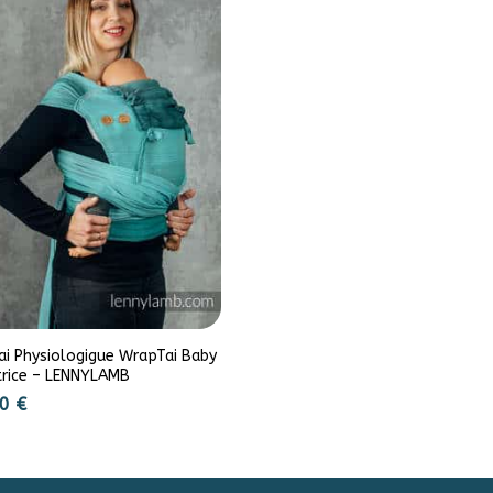
ai Physiologigue WrapTai Baby
trice – LENNYLAMB
00
€