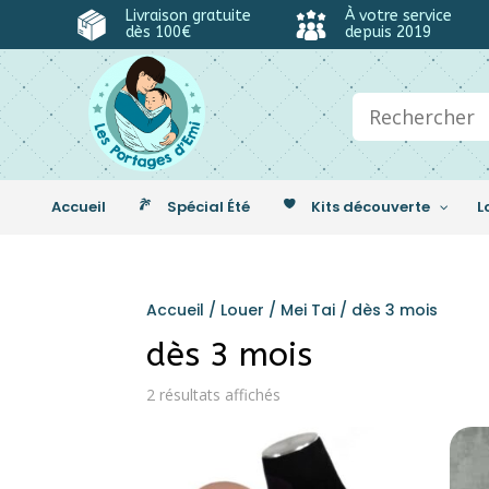
Livraison gratuite
À votre service
dès 100€
depuis 2019
Accueil
Spécial Été
Kits découverte
L
Accueil
/
Louer
/
Mei Tai
/ dès 3 mois
dès 3 mois
2 résultats affichés