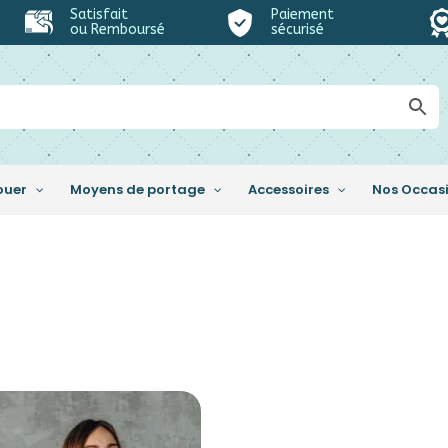
Satisfait
Paiement
ou Remboursé
sécurisé
ouer
Moyens de portage
Accessoires
Nos Occas