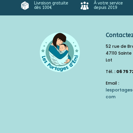
Livraison gratuite
À votre service
dès 100€
depuis 2019
Contacte
52 rue de B
47110 Sainte 
Lot
Tél. :
06 75 7
Email :
lesportage
com