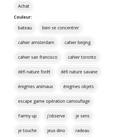
Achat
Couleur
bateau
bien se concentrer
cahier amsterdam
cahier beijing
cahier san francisco
cahier toronto
défi nature forêt
défi nature savane
énigmes animaux
énigmes objets
escape game opération camouflage
Farmy up
j'observe
je sens
je touche
jeux dino
radeau