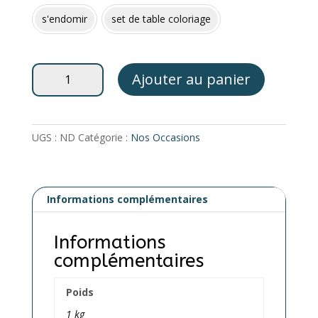
s'endomir
set de table coloriage
quantité
Ajouter au panier
de
Jeux
et
Jouets
UGS :
ND
Catégorie :
Nos Occasions
-
LES
PORTAGES
Informations complémentaires
D
EMI
Informations
complémentaires
Poids
1 kg