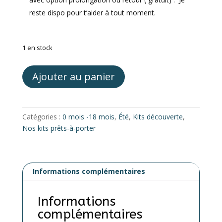
reste dispo pour t’aider à tout moment.
1 en stock
quantité
Ajouter au panier
de
Kit
Duel
One
Catégories :
0 mois -18 mois
,
Été
,
Kits découverte
,
evo
Nos kits prêts-à-porter
Love
and
Carry
Informations complémentaires
/
Physiocarrier
2
Informations
Love
complémentaires
Radius