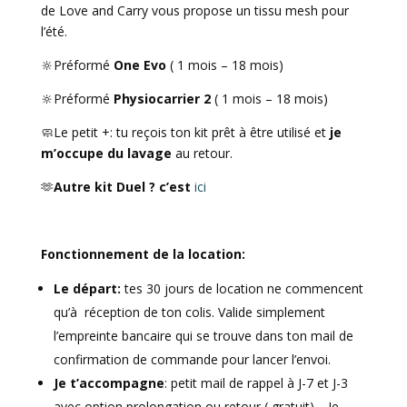
de Love and Carry vous propose un tissu mesh pour
l’été.
🔆Préformé
One Evo
( 1 mois – 18 mois)
🔆Préformé
Physiocarrier 2
( 1 mois – 18 mois)
🧼Le petit +: tu reçois ton kit prêt à être utilisé et
je
m’occupe du lavage
au retour.
🫶
Autre kit Duel ? c’est
ici
Fonctionnement de la location:
Le départ:
tes 30 jours de location ne commencent
qu’à réception de ton colis. Valide simplement
l’empreinte bancaire qui se trouve dans ton mail de
confirmation de commande pour lancer l’envoi.
Je t’accompagne
: petit mail de rappel à J-7 et J-3
avec option prolongation ou retour ( gratuit) . Je