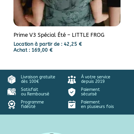
Prime V3 Spécial Été – LITTLE FROG
Location à partir de :
42,25
€
Achat :
169,00
€
Livraison gratuite
À votre service
dès 100€
depuis 2019
Satisfait
Paiement
ou Remboursé
sécurisé
Programme
Paiement
fidélité
en plusieurs fois