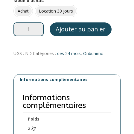
Mode d'achat
Achat
Location 30 jours
quantité
Ajouter au panier
de
Onbuhimo
Pro
Taille
UGS :
ND
Catégories :
dès 24 mois
,
Onbuhimo
Preschool
–
LENNYLAMB
Informations complémentaires
Informations
complémentaires
Poids
2 kg