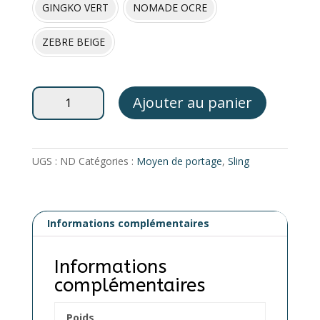
GINGKO VERT
NOMADE OCRE
ZEBRE BEIGE
quantité
Ajouter au panier
de
Sling
-
NEOBULLE
UGS :
ND
Catégories :
Moyen de portage
,
Sling
Informations complémentaires
Informations
complémentaires
Poids