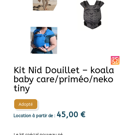
Kit Nid Douillet – koala
baby care/priméo/neko
tiny
Adopté
45,00
€
Location à partir de :
Le kit spécial nouveau né.