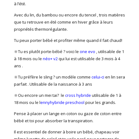
à l’été.
Avec du lin, du bambou ou encore du tencel , trois matières
que tu retrouve en été comme en hiver grâce à leurs
propriétés thermorégulante.
Tu peux porter bébé et profiter même quand il fait chaud!
🔆Tu es plutôt porte-bébé ? voici le
one evo
, utilisable de 1
à 18 mois ou le
néo+ v2
qui lui est utilisable de 3 mois à 4
ans .
🔆Tu préfère le sling ? un modèle comme
celui-ci
en lin sera
parfait . Utilisable de la naissance à 3 ans
🔆Ou encore un mei tai? le
cross hybride
utilisable de 1 à
18 mois ou le l
ennyhybride preschool
pour les grands.
Pense à placer un lange en coton ou gaze de coton entre
bébé et toi pour absorber la transpiration.
Il est essentiel de donner à boire un bébé, chapeau voir
même lunette de soleil et te voila paré pour partager de